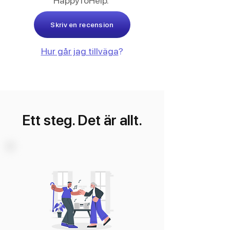
HappyToHelp.
Skriv en recension
Hur går jag tillväga
?
Ett steg. Det är allt.