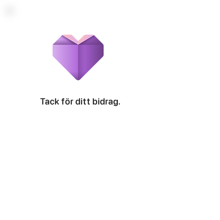
Tack för ditt bidrag.
Stort tack för att du tog dig tiden att
skriva några ord om din upplevelse.
Din recension hjälper oss att bli
bättre och är även uppskattat av
andra som är inne på att anlita
HappyToHelp.
Visa företagsprofilen på Google