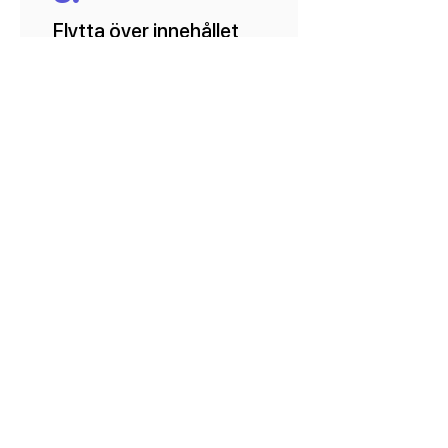
Flytta över innehållet
och rensa enheten.
Behöver du hjälp med att flytta
över innehållet till en ny enhet
hjälper vi dig gärna med detta.
Likaså om du önskar att vi
tömmer din enhet på allt
innehåll.